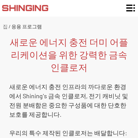
집
인
집
/
응용 프로그램
클
인
새로운 에너지 충전 더미 어플
로
클
재질별
리케이션을 위한 강력한 금속
저
로
Enclosure
사용자
인클로저
등
저
정의 및
응
새로운 에너지 충전 인프라의 까다로운 환경
급
유
지원
용
우
에서 Shining's 금속 인클로저, 전기 캐비닛 및
전원 분배함은 중요한 구성품에 대한 단호한
형
custom
프
리
뉴
보호를 제공합니다.
and
로
에
스
연
우리의 특수 제작된 인클로저는 배달합니다:
Support
그
대
락