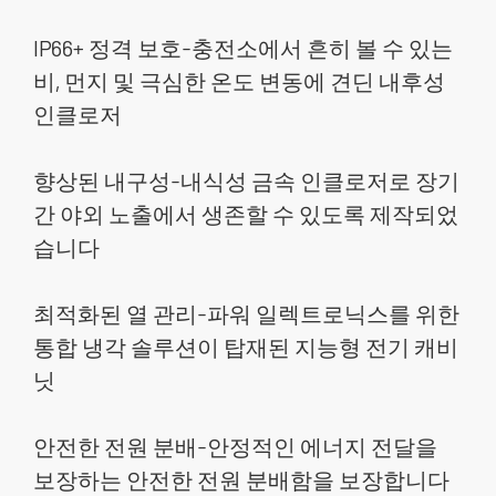
램
해
처
IP66+ 정격 보호-충전소에서 흔히 볼 수 있는
비, 먼지 및 극심한 온도 변동에 견딘 내후성
인클로저
향상된 내구성-내식성 금속 인클로저로 장기
간 야외 노출에서 생존할 수 있도록 제작되었
습니다
최적화된 열 관리-파워 일렉트로닉스를 위한
통합 냉각 솔루션이 탑재된 지능형 전기 캐비
닛
안전한 전원 분배-안정적인 에너지 전달을
보장하는 안전한 전원 분배함을 보장합니다